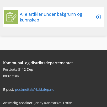
Alle artikler under bakgrunn og
kunnskap
Delforside – Bakgrunn og kunnskap
Formål med veilederen
Definisjoner
Juridiske rammer
Omfang
Bunntekst
Kommunal- og distriktsdepartementet
Konsekvenser
Postboks 8112 Dep
Trusselvurderinger
0032 Oslo
Vil du lese mer om temaet?
E-post:
postmottak@kdd.dep.no
Ansvarlig redaktør: Jenny Kanestrøm Trøite