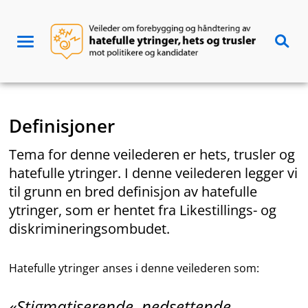
Hopp
til
Hat
innhold
Meny
Søk
og
trusler
Definisjoner
Tema for denne veilederen er hets, trusler og
hatefulle ytringer. I denne veilederen legger vi
til grunn en bred definisjon av hatefulle
ytringer, som er hentet fra Likestillings- og
diskrimineringsombudet.
Hatefulle ytringer anses i denne veilederen som:
Stigmatiserende, nedsettende,