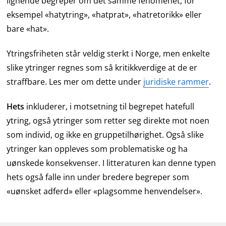
lignende begreper om det samme fenomenet, for
eksempel «hatytring», «hatprat», «hatretorikk» eller
bare «hat».
Ytringsfriheten står veldig sterkt i Norge, men enkelte
slike ytringer regnes som så kritikkverdige at de er
straffbare. Les mer om dette under
juridiske rammer
.
Hets
inkluderer, i motsetning til begrepet hatefull
ytring, også ytringer som retter seg direkte mot noen
som individ, og ikke en gruppetilhørighet. Også slike
ytringer kan oppleves som problematiske og ha
uønskede konsekvenser. I litteraturen kan denne typen
hets også falle inn under bredere begreper som
«uønsket adferd» eller «plagsomme henvendelser».