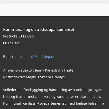
Formål med veilederen
sivilrettslig vern mot enkelte ytringer. Blant annet
Definisjoner
gir skadeerstatningsloven § 3-6 a rett til
Juridiske rammer
erstatning for ærekrenkelser på nærmere vilkår.
Omfang
Andre eksempler på ytringer som kan gi rett til
Bunntekst
Kommunal- og distriktsdepartementet
Konsekvenser
erstatning er krenkelse av privatlivets fred jf.
Postboks 8112 Dep
Trusselvurderinger
skadeserstatningsloven § 3-6 samt trusler og
0032 Oslo
Vil du lese mer om temaet?
hensynsløs adferd jf. skadeserstatningsloven § 3-
3.
E-post:
postmottak@kdd.dep.no
Et annet eksempel fra sivilretten er
medieansvarsloven § 13 om redaktørens (eller
Ansvarlig redaktør: Jenny Kanestrøm Trøite
den som handler på vegne av redaktøren) straff-
Nettredaktør: Magnus Skaara Drabløs
og erstatningsansvar for brukergenerert innhold
i medier.
Veileder om forebygging og håndtering av hatefulle ytringer,
hets og trusler mot politikere og kandidater er utarbeidet av
Kommunal- og distriktsdepartementet, med faglige bidrag fra