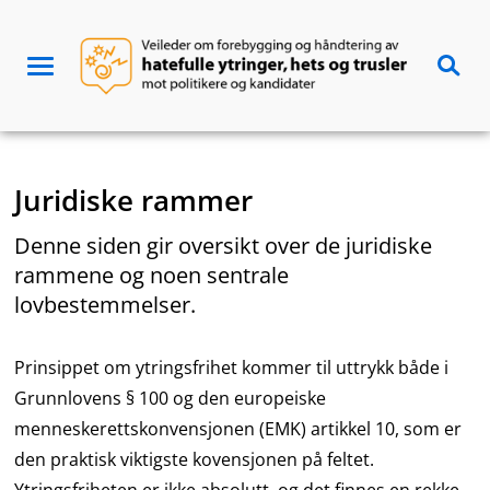
Hopp
til
Hat
innhold
Meny
Søk
og
trusler
Juridiske rammer
Denne siden gir oversikt over de juridiske
rammene og noen sentrale
lovbestemmelser.
Prinsippet om ytringsfrihet kommer til uttrykk både i
Grunnlovens § 100 og den europeiske
menneskerettskonvensjonen (EMK) artikkel 10, som er
den praktisk viktigste kovensjonen på feltet.